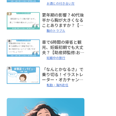
監修:お悩み相談室】
お酒との付き合い方
更年期の影響？40代後
半から胸が大きくなる
ことありますか？【助
産師監修:お悩み相談
胸のトラブル
室】
車で6時間の帰省と観
光、妊娠初期でも大丈
夫？【助産師監修:お悩
み相談室】
妊娠中の旅行
「なんとかなるさ」で
乗り切る！イラストレ
ーター・オカチャンが
語る、ニュージーラン
転勤・海外赴任
ドでの妊娠、出産体験
談【体験談インタビュ
ー】