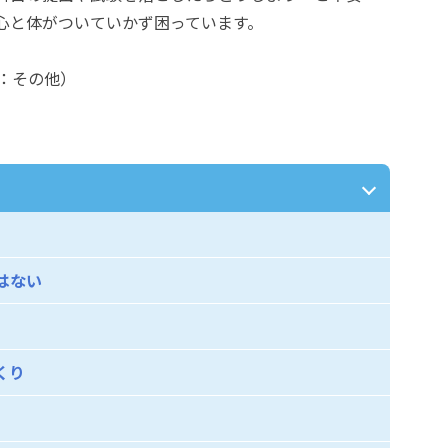
心と体がついていかず困っています。
：その他）
はない
くり