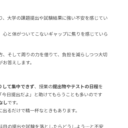
り、大学の課題提出や試験結果に強い不安を感じてい
、心と体がついてこないギャップに焦りを感じていら
方、そして周りの力を借りて、負担を減らしつつ大切
がお答えします。
りして集中できず
、授業の
提出物やテストの日程
を
「今日提出だよ」と助けてもらうことも多いのです
なし
です。
に出るだけで精一杯なときもあります。
科目の提出や試験を落としたらどうしよう…と不安