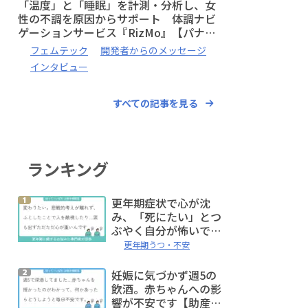
「温度」と「睡眠」を計測・分析し、女
性の不調を原因からサポート 体調ナビ
ゲーションサービス『RizMo』【パナソ
ニック株式会社 井上 貴美子 / 加藤 未帆
フェムテック
開発者からのメッセージ
】
インタビュー
すべての記事を見る
ランキング
更年期症状で心が沈
み、「死にたい」とつ
ぶやく自分が怖いです
【公認心理師監修:お悩
更年期うつ・不安
み相談室】
妊娠に気づかず週5の
飲酒。赤ちゃんへの影
響が不安です【助産師