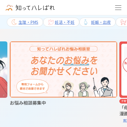
生理・PMS
妊活・不妊
妊娠・出産
談募集中
子育て
「母親だから」と
漫画家・harusa
【体験談インタビ
育児絵日記
体験談イン