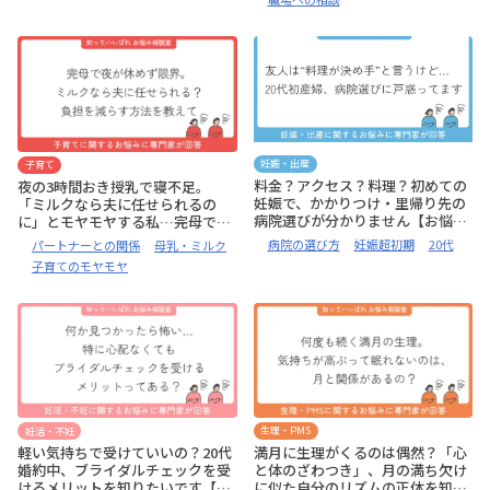
妊娠・出産
子育て
料金？アクセス？料理？初めての
夜の3時間おき授乳で寝不足。
妊娠で、かかりつけ・里帰り先の
「ミルクなら夫に任せられるの
病院選びが分かりません【お悩み
に」とモヤモヤする私…完母でも
相談室】
夜の授乳の負担を減らせる？【お
病院の選び方
妊娠超初期
20代
パートナーとの関係
母乳・ミルク
悩み相談室】
子育てのモヤモヤ
妊活・不妊
生理・PMS
軽い気持ちで受けていいの？20代
満月に生理がくるのは偶然？「心
婚約中、ブライダルチェックを受
と体のざわつき」、月の満ち欠け
けるメリットを知りたいです【お
に似た自分のリズムの正体を知り