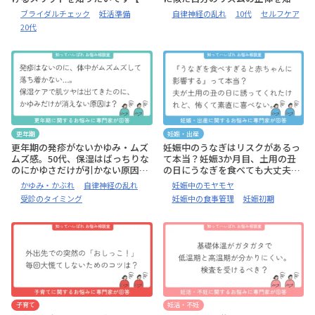
悩み相談室】
たい【お悩み相談室】
ブライダルチェック
妊活準備
自律神経の乱れ
10代
セルフケア
20代
更年期
妊娠・出産
更年期の発疹がないかゆみ・ムズ
妊娠中のうなぎはリスクがあるっ
ムズ感。50代、保湿はばっちりな
て本当？妊娠3か月目、土用の丑
のにかゆさだけが引かない原因
の日にうなぎを食べても大丈夫？
は？【お悩み相談室】
【お悩み相談室】
かゆみ・かぶれ
自律神経の乱れ
妊娠中のモヤモヤ
受診のタイミング
妊娠中の食事管理
妊娠初期
子育て
妊活・不妊