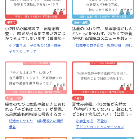
子育て
妊娠・出産
小2娘が心臓検診で「要精密検
猛暑のつわり中、食事準備がしん
査」。結果が出るまで悪い方にば
どい…火を使わず、冷たくて栄養
かり考えてしまいます【看護師監
が摂れる超簡単メニューを教えて
修:お悩み相談室】
【管理栄養士監修:お悩み相談室】
小学生育児
子どもの発達・成長
妊娠中の食事管理
妊娠初期
30代
子育てのモヤモヤ
妊活・不妊
子育て
帰省のたびに家族や親せきに言わ
夏休み終盤、小3の娘が突然の
れる「子どもはまだ？」が憂鬱。
「学校行きたくない」。親として
兄弟家族も同時期に帰省するの
どう向き合えばいい？【公認心理
で、甥や姪に会うのも正直苦痛。
師監修:お悩み相談室】
妊活のモヤモヤ
(義)両親との関係
小学生育児
不登校
どう対応したらよい？【公認心理
帰省
子どもとのコミュニケーション
師監修:お悩み相談室】