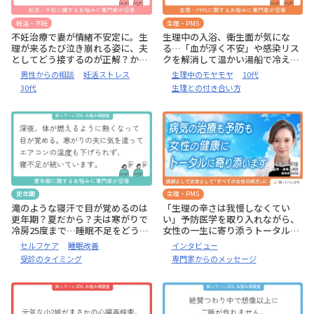
妊活・不妊
生理・PMS
不妊治療で妻が情緒不安定に。生
生理中の入浴、衛生面が気にな
理が来るたび泣き崩れる姿に、夫
る…「血が浮く不安」や感染リス
としてどう接するのが正解？かけ
クを解消して温かい湯船で冷えと
るべき言葉がわかりません【公認
痛みを和らげたい【看護師監修:お
男性からの相談
妊活ストレス
生理中のモヤモヤ
10代
心理師監修:お悩み相談室】
悩み相談室】
30代
生理との付き合い方
更年期
生理・PMS
滝のような寝汗で目が覚めるのは
「生理の辛さは我慢しなくてい
更年期？夏だから？夫は寒がりで
い」予防医学を取り入れながら、
冷房25度まで…睡眠不足をどうに
女性の一生に寄り添うトータルケ
かしたいです【助産師監修:お悩み
アを【医師 渡邉 沙耶】
セルフケア
睡眠改善
インタビュー
相談室】
受診のタイミング
専門家からのメッセージ