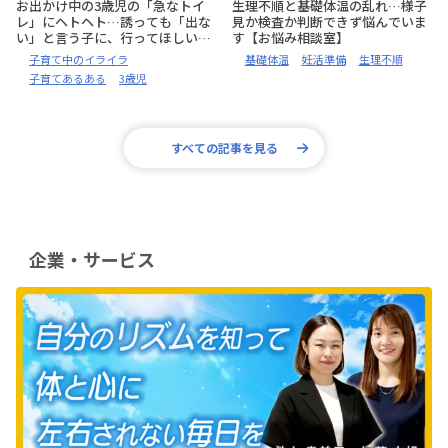
お出かけ中の3歳児の「急なトイ
生理不順と基礎体温の乱れ…様子
レ」にヘトヘト…誘っても「出な
見か検査か判断できず悩んでいま
い」と言う子に、行ってほしいタ
す【お悩み相談室】
イミングで誘う声かけのコツは？
子育て中のイライラ
基礎体温
妊活準備
生理不順
【お悩み相談室】
子育てあるある
3歳児
すべての記事を見る
企業・サービス