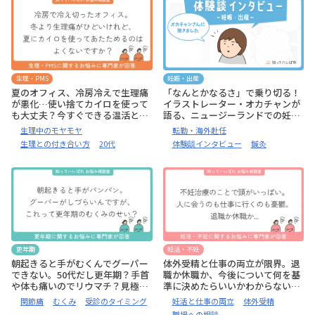
生理・PMS
妊娠・出産
夏のオフィス、冷房冷えで生理痛
「なんとかなるさ」で乗り切る！
が悪化…使い捨てカイロを使って
イラストレーター・オカチャンが
も大丈夫？今すぐできる温活とセ
語る、ニュージーランドでの妊
ルフケアを教えて【助産師監修:お
娠、出産体験談【体験談インタビ
生理中のモヤモヤ
転勤・海外赴任
悩み相談室】
ュー】
生理との付き合い方
20代
体験談インタビュー
鍼灸
更年期
妊活・不妊
朝起きると手がむくんでグーパー
体外受精と仕事の両立が限界。退
できない。50代だし更年期？手首
職か休職か、今後について何を基
や体も痛いのでリウマチ？見極め
準に決めたらいいかわからない
と受診のタイミングを教えて【お
【お悩み相談室】
関節痛
むくみ
受診のタイミング
妊活と仕事の両立
体外受精
悩み相談室】
職場への相談