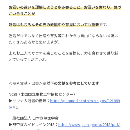
お互いの違いを理解しようと歩み寄ること、お互いを労わり、気づ
かい合うことが
妊活はもちろんその先の妊娠中や育児においても重要
です。
妊活だけではなく出産や育児等これからも自由にならない状況は
たくさんあるかと思いますが、
またお二人でサウナを楽しむことを目標に、力を合わせて乗り越
えていってくださいね。
＜参考文献・出典＞
※以下の文献を参考にしています
NCBI（米国国立生物工学情報センター）
▶サウナ入浴者の循環：
https://pubmed.ncbi.nlm.nih.gov/321889
6/
※1
一般社団法人 日本救急医学会
▶熱中症ガイドライン2015：
https://www.jaam.jp/info/2015/pdf/i