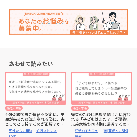
あわせて読みたい
妊活・不妊
妊活・不妊
不妊治療で妻が情緒不安定に。生
帰省のたびに家族や親せきに言わ
理が来るたび泣き崩れる姿に、夫
れる「子どもはまだ？」が憂鬱。
としてどう接するのが正解？かけ
兄弟家族も同時期に帰省するの
るべき言葉がわかりません【公認
で、甥や姪に会うのも正直苦痛。
男性からの相談
妊活ストレス
妊活のモヤモヤ
(義)両親との関係
心理師監修:お悩み相談室】
どう対応したらよい？【公認心理
30代
帰省