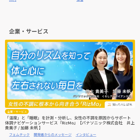
師監修:お悩み相談室】
企業・サービス
企業・サービス
「温度」と「睡眠」を計測・分析し、女性の不調を原因からサポート
体調ナビゲーションサービス『RizMo』【パナソニック株式会社 井上
貴美子 / 加藤 未帆 】
フェムテック
開発者からのメッセージ
インタビュー