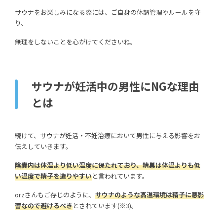
サウナをお楽しみになる際には、ご自身の体調管理やルールを守
り、
無理をしないことを心がけてくださいね。
サウナが妊活中の男性にNGな理由
とは
続けて、サウナが妊活・不妊治療において男性に与える影響をお
伝えしていきます。
陰嚢内は体温より低い温度に保たれており、精巣は体温よりも低
い温度で精子を造りやすい
と言われています。
orzさんもご存じのように、
サウナのような高温環境は精子に悪影
響なので避けるべき
とされています(※3)。