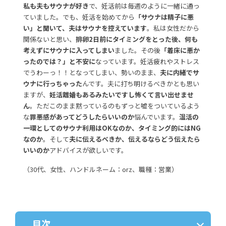
私も夫もサウナが好き
で、妊活前は毎週のように一緒に通っ
ていました。でも、妊活を始めてから
「サウナは精子に悪
い」と聞いて、夫はサウナを控えています
。私は女性だから
関係ないと思い、
排卵2日前にタイミングをとった後、何も
考えずにサウナに入ってしまい
ました。その後
「着床に悪か
ったのでは？」と不安に
なっています。妊活疲れやストレス
でうわーっ！！となってしまい、勢いのまま、
夫に内緒でサ
ウナに行っちゃった
んです。夫に打ち明けるべきかとも思い
ますが、
妊活離婚もあるみたいですし怖くて言い出せませ
ん
。ただこのまま黙っているのもずっと嘘をついているよう
な
罪悪感があってどうしたらいいのか
悩んでいます。
温活の
一環としてのサウナ利用はOKなのか、タイミング的にはNG
なのか
。そして
夫に伝えるべきか、伝えるならどう伝えたら
いいのか
アドバイスが欲しいです。
（30代、女性、ハンドルネーム：orz、職種：営業）
目次