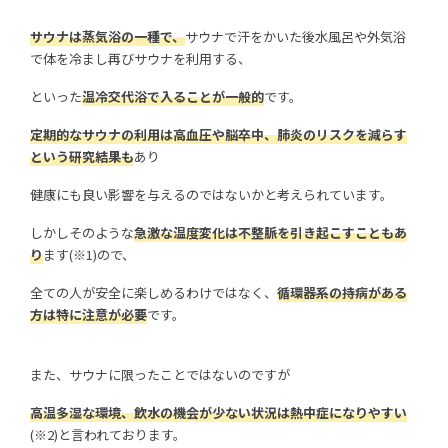
サウナは蒸気浴の一種で、
サウナで汗をかいた後水風呂や外気浴
で体を冷まし再びサウナを利用する、
といった
温冷交代浴で入ることが一般的
です。
定期的なサウナの利用は高血圧や脳卒中、肺炎のリスクを減らす
という研究結果も
あり
健康にも良い影響を与えるのではないかと考えられています。
しかしそのような
急激な温度変化は不整脈を引き起こすこともあ
り
ます(※1)ので、
全ての人が安全に楽しめるわけではなく、
循環器系の持病がある
方は特に注意が必要
です。
また、サウナに限ったことではないのですが
高温多湿な環境、飲水の機会が少ない状況は熱中症になりやすい
(※2)と言われております。