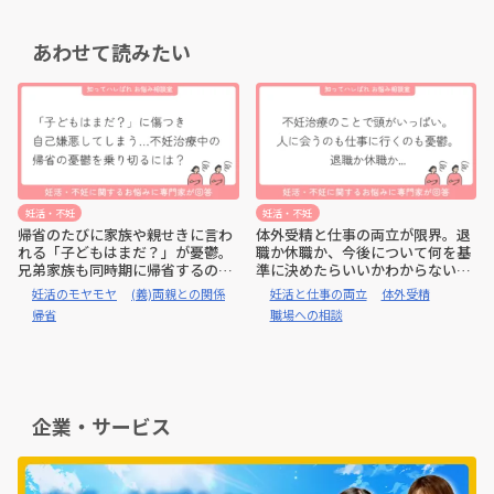
あわせて読みたい
妊活・不妊
妊活・不妊
帰省のたびに家族や親せきに言わ
体外受精と仕事の両立が限界。退
れる「子どもはまだ？」が憂鬱。
職か休職か、今後について何を基
兄弟家族も同時期に帰省するの
準に決めたらいいかわからない
で、甥や姪に会うのも正直苦痛。
【お悩み相談室】
妊活のモヤモヤ
(義)両親との関係
妊活と仕事の両立
体外受精
どう対応したらよい？【公認心理
帰省
職場への相談
師監修:お悩み相談室】
企業・サービス