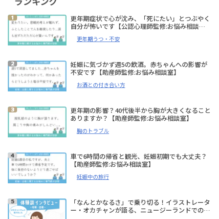
ランキング
更年期症状で心が沈み、「死にたい」とつぶやく
自分が怖いです【公認心理師監修:お悩み相談
室】
更年期うつ・不安
妊娠に気づかず週5の飲酒。赤ちゃんへの影響が
不安です【助産師監修:お悩み相談室】
お酒との付き合い方
更年期の影響？40代後半から胸が大きくなること
ありますか？【助産師監修:お悩み相談室】
胸のトラブル
車で6時間の帰省と観光、妊娠初期でも大丈夫？
【助産師監修:お悩み相談室】
妊娠中の旅行
「なんとかなるさ」で乗り切る！イラストレータ
ー・オカチャンが語る、ニュージーランドでの妊
娠、出産体験談【体験談インタビュー】