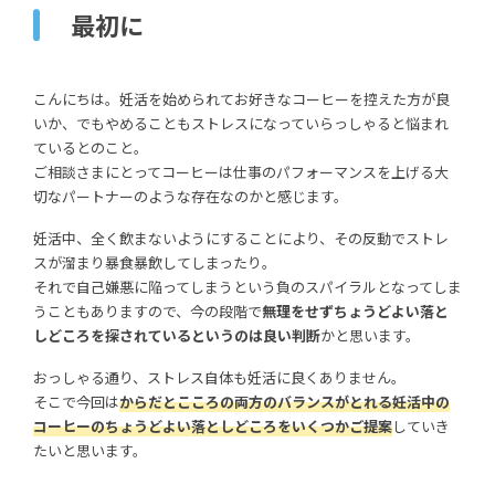
最初に
こんにちは。妊活を始められてお好きなコーヒーを控えた方が良
いか、でもやめることもストレスになっていらっしゃると悩まれ
ているとのこと。
ご相談さまにとってコーヒーは仕事のパフォーマンスを上げる大
切なパートナーのような存在なのかと感じます。
妊活中、全く飲まないようにすることにより、その反動でストレ
スが溜まり暴食暴飲してしまったり。
それで自己嫌悪に陥ってしまうという負のスパイラルとなってしま
うこともありますので、今の段階で
無理をせずちょうどよい落と
しどころを探されているというのは良い判断
かと思います。
おっしゃる通り、ストレス自体も妊活に良くありません。
そこで今回は
からだとこころの両方のバランスがとれる妊活中の
コーヒーのちょうどよい落としどころをいくつかご提案
していき
たいと思います。