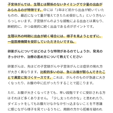
子宮体がんでは、生理とは関係のないタイミングで少量の出血が
みられるのが特徴です。
中には「1年ほど前から出血が続いていた
ものの、最近になって量が増えてきたため受診した」という方もい
らっしゃいます。子宮頸がんのような接触による出血とは異なり、
断続的に、かつ自発的に続く出血である点がポイントです。
生理以外の時期に出血が続く場合には、様子を見ようとせずに、
一度医療機関を受診していただきたいですね。
卵巣がんについてはどのような特徴があるのでしょうか。発見の
きっかけや、治療の進め方について教えてください
卵巣がんは、先ほどの子宮頸がんや子宮体がんとは症状の現れ方
が大きく異なります。
比較的多いのは、急にお腹が膨らんできたこ
とで異変に気づくケースです。
これは、がんそのものが急速に大き
くなったり、お腹の中に広がったりすることで起こります。
ただ、お腹が大きくなってきても、早い段階ですぐに受診される方
はそれほど多くありません。「少し太ったのかな」と思われたり、
ダイエットをしてもお腹だけなかなか引っ込まないことを不思議
に感じながら様子を見ているうちに、周囲の方から妊娠を疑われ