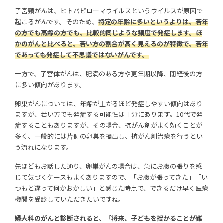
子宮頸がんは、ヒトパピローマウイルスというウイルスが原因で
起こるがんです。そのため、
特定の年齢に多いというよりは、若年
の方でも高齢の方でも、比較的同じような頻度で発症します。ほ
かのがんと比べると、若い方の割合が高く見えるのが特徴で、若年
であっても発症して不思議ではないがんです。
一方で、子宮体がんは、肥満のある方や更年期以降、閉経後の方
に多い傾向があります。
卵巣がんについては、年齢が上がるほど発症しやすい傾向はあり
ますが、若い方でも発症する可能性は十分にあります。10代で発
症することもありますが、その場合、抗がん剤がよく効くことが
多く、一般的には片側の卵巣を摘出し、抗がん剤治療を行うとい
う流れになります。
先ほどもお話した通り、卵巣がんの場合は、急にお腹の張りを感
じて気づくケースもよくありますので、「お腹が張ってきた」「い
つもと違って何かおかしい」と感じた時点で、できるだけ早く医療
機関を受診していただきたいですね。
――婦人科のがんと診断されると、「将来、子どもを授かることが難