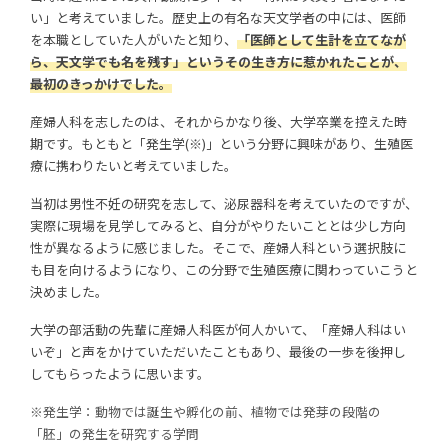
い」と考えていました。歴史上の有名な天文学者の中には、医師
を本職としていた人がいたと知り、
「医師として生計を立てなが
ら、天文学でも名を残す」というその生き方に惹かれたことが、
最初のきっかけでした。
産婦人科を志したのは、それからかなり後、大学卒業を控えた時
期です。もともと「発生学(※)」という分野に興味があり、生殖医
療に携わりたいと考えていました。
当初は男性不妊の研究を志して、泌尿器科を考えていたのですが、
実際に現場を見学してみると、自分がやりたいこととは少し方向
性が異なるように感じました。そこで、産婦人科という選択肢に
も目を向けるようになり、この分野で生殖医療に関わっていこうと
決めました。
大学の部活動の先輩に産婦人科医が何人かいて、「産婦人科はい
いぞ」と声をかけていただいたこともあり、最後の一歩を後押し
してもらったように思います。
※発生学：動物では誕生や孵化の前、植物では発芽の段階の
「胚」の発生を研究する学問