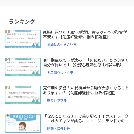
ランキング
妊娠に気づかず週5の飲酒。赤ちゃんへの影響が
不安です【助産師監修:お悩み相談室】
お酒との付き合い方
更年期症状で心が沈み、「死にたい」とつぶやく
自分が怖いです【公認心理師監修:お悩み相談
室】
更年期うつ・不安
更年期の影響？40代後半から胸が大きくなること
ありますか？【助産師監修:お悩み相談室】
胸のトラブル
「なんとかなるさ」で乗り切る！イラストレータ
ー・オカチャンが語る、ニュージーランドでの妊
娠、出産体験談【体験談インタビュー】
転勤・海外赴任