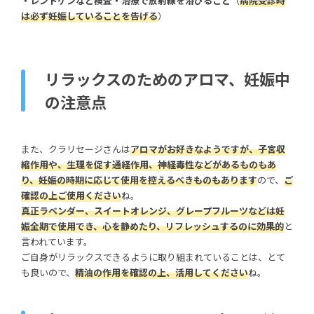
・レントゲンなど検査・治療で放射線を浴びること
（
病院受診時
は必ず妊娠していることを告げる
）
リラックスのためのアロマ、妊娠中
の注意点
また、クラリセージさんは
アロマがお好きなようですが、子宮収
縮作用や、生理を促す通経作用、神経毒性などがあるものもあ
り、妊娠の時期に応じて使用を控えるべきものもあります
ので、
ご
確認の上ご使用ください
ね。
真正ラベンダー、スイートオレンジ、グレープフルーツなどは妊
娠全期で使用でき、心を静めたり、リフレッシュするのに効果的
と
言われています。
ご自身がリラックスできるように取り組まれていることは、とて
も良いので、
精油の作用を確認の上、活用してください
ね。