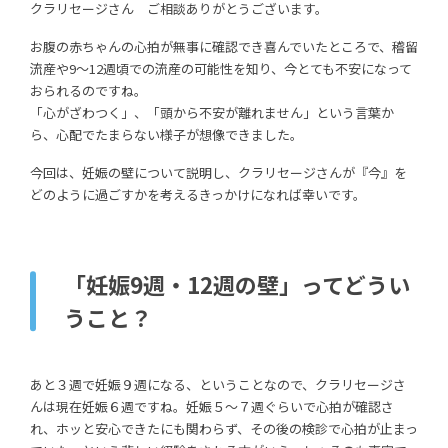
クラリセージさん ご相談ありがとうございます。
お腹の赤ちゃんの心拍が無事に確認でき喜んでいたところで、稽留
流産や9～12週頃での流産の可能性を知り、今とても不安になって
おられるのですね。
「心がざわつく」、「頭から不安が離れません」という言葉か
ら、心配でたまらない様子が想像できました。
今回は、妊娠の壁について説明し、クラリセージさんが『今』を
どのように過ごすかを考えるきっかけになれば幸いです。
「妊娠9週・12週の壁」ってどうい
うこと？
あと３週で妊娠９週になる、ということなので、クラリセージさ
んは現在妊娠６週ですね。妊娠５～７週ぐらいで心拍が確認さ
れ、ホッと安心できたにも関わらず、その後の検診で心拍が止まっ