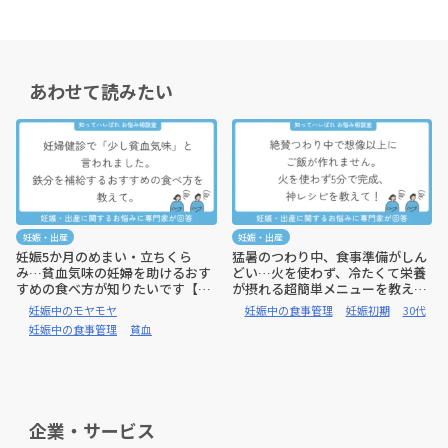
あわせて読みたい
妊娠・出産
妊娠・出産
妊娠5か月のめまい・立ちくら
猛暑のつわり中、食事準備がしん
み…貧血気味の妊婦を助けるおす
どい…火を使わず、冷たくて栄養
すめの食べ方が知りたいです【管
が摂れる超簡単メニューを教えて
理栄養士監修:お悩み相談室】
【管理栄養士監修:お悩み相談室】
妊娠中のモヤモヤ
妊娠中の食事管理
妊娠初期
30代
妊娠中の食事管理
貧血
企業・サービス