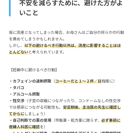
不安を減らすために、避けた方がよ
いこと
仮に流産となってしまった場合、お母さんはご自分の何らかの行動
を責めてしまうかもしれません。
しかし、
以下の避けるべき行動以外は、流産に影響することはほ
とんどない
と考えられています。
【妊娠中に避けるべき行動】
・カフェインの過剰摂取
（
コーヒーだと１～２杯／日
程度に）
・タバコ
・アルコール摂取
・性交渉
（子宮の収縮につながったり、コンドームなしの性交渉
では感染につながる可能性も。
安定期後、主治医の先生に確認し
てからに
しましょう）
・自己判断での薬の使用
（市販薬・処方薬に限らず、
必ず事前に
産婦人科医に確認
を）