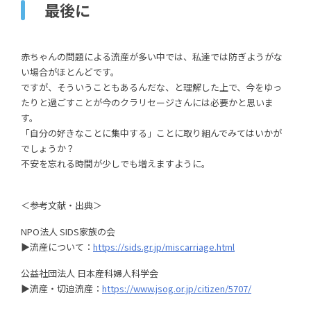
最後に
赤ちゃんの問題による流産が多い中では、私達では防ぎようがな
い場合がほとんどです。
ですが、そういうこともあるんだな、と理解した上で、今をゆっ
たりと過ごすことが今のクラリセージさんには必要かと思いま
す。
「自分の好きなことに集中する」ことに取り組んでみてはいかが
でしょうか？
不安を忘れる時間が少しでも増えますように。
＜参考文献・出典＞
NPO法人 SIDS家族の会
▶流産について：
https://sids.gr.jp/miscarriage.html
公益社団法人 日本産科婦人科学会
▶流産・切迫流産：
https://www.jsog.or.jp/citizen/5707/