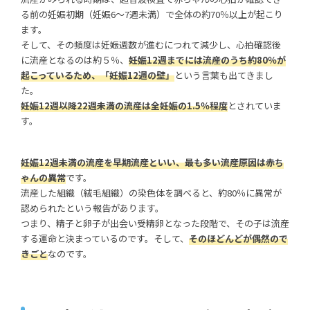
る前の妊娠初期（妊娠6～7週未満）で全体の約70％以上が起こり
ます。
そして、その頻度は妊娠週数が進むにつれて減少し、心拍確認後
に流産となるのは約５％、
妊娠12週までには流産のうち約80％が
起こっているため、「妊娠12週の壁」
という言葉も出てきまし
た。
妊娠12週以降22週未満の流産は全妊娠の1.5％程度
とされていま
す。
妊娠12週未満の流産を早期流産といい、最も多い流産原因は赤ち
ゃんの異常
です。
流産した組織（絨毛組織）の染色体を調べると、約80％に異常が
認められたという報告があります。
つまり、精子と卵子が出会い受精卵となった段階で、その子は流産
する運命と決まっているのです。そして、
そのほどんどが偶然ので
きごと
なのです。