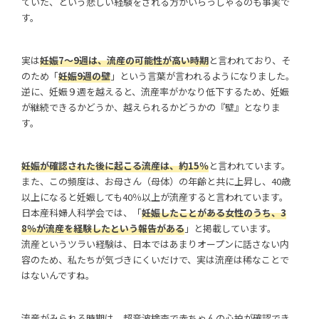
ていた、という悲しい経験をされる方がいらっしゃるのも事実で
す。
実は
妊娠7～9週は、流産の可能性が高い時期
と言われており、そ
のため「
妊娠9週の壁
」という言葉が言われるようになりました。
逆に、妊娠９週を越えると、流産率がかなり低下するため、妊娠
が継続できるかどうか、越えられるかどうかの『壁』となりま
す。
妊娠が確認された後に起こる流産は、約15％
と言われています。
また、この頻度は、お母さん（母体）の年齢と共に上昇し、40歳
以上になると妊娠しても40％以上が流産すると言われています。
日本産科婦人科学会では、「
妊娠したことがある女性のうち、3
8％が流産を経験したという報告がある
」と掲載しています。
流産というツラい経験は、日本ではあまりオープンに話さない内
容のため、私たちが気づきにくいだけで、実は流産は稀なことで
はないんですね。
流産がみられる時期は、超音波検査で赤ちゃんの心拍が確認でき