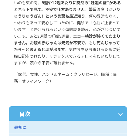
いのも束の間、
9週や12週あたりに突然の“妊娠の壁”がある
とネットで見て、不安で仕方ありません
。
繋留流産（けいり
ゅうりゅうざん）という言葉も最近知り
、何の異常もなく、
つわりもあって安心していたのに、健診で「心拍が止まって
います」と告げられるという体験談を読み、心がざわついて
います。あと3週間で妊娠9週目、
エコー検診が怖くてたまり
ません
。
お腹の赤ちゃんは元気か不安で、もし死んじゃって
たら…と考えると涙が出ます
。気持ちを落ち着けるために妊
婦日記をつけたり、リラックスできるアロマをたいたりして
ますが、頭から不安が離れません。
（30代、女性、ハンドルネーム：クラリセージ、職種：事
務・オフィスワーク）
目次
最初に