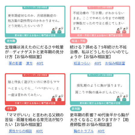
更年期
妊活・不妊
生理痛は消えたのにだるさや眩暈
続ける？諦める？5年続けた不妊
が…ディナゲストと更年期の見分
治療、私はどうしたらいいのでし
け方【お悩み相談室】
ょうか【お悩み相談室】
薬の影響
漢方
40代
妊活つらい
40代
お悩み相談室
子育て
更年期
「ママがいい」と言われる父親の
更年期の影響？40代後半から胸が
苦悩…距離を縮める育児法が知り
大きくなることありますか？【助
たい【お悩み相談室】
産師監修:お悩み相談室】
男性からの相談
40代
胸のトラブル
40代