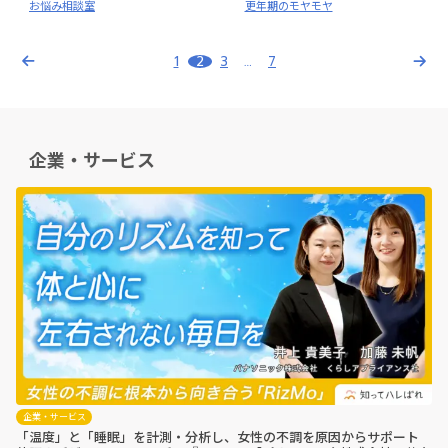
お悩み相談室
更年期のモヤモヤ
投
1
2
3
…
7
稿
の
ペ
ー
企業・サービス
ジ
送
り
企業・サービス
「温度」と「睡眠」を計測・分析し、女性の不調を原因からサポート