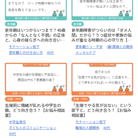
更年期
更年期
更年期はいつからいつまで？45歳
更年期障害がつらいのは「ダメ人
からの「なんとなく不調」の正体
間」だから？うつ症状や家族の悩
と、心身の揺らぎへの向き合い方
みが重なる時期の心の守り方【お
【お悩み相談室】
悩み相談室】
モチベーション低下
更年期うつ・不安
(義)両親との関係
更年期との付き合い方
40代
メンタルケア
生理・PMS
生理・PMS
生理前に情緒が乱れる中学生の
「生理でやる気が出ない」という
娘。どう向き合う？【お悩み相談
部下と、どう向き合う？【お悩み
室】
相談室】
中学生育児
モチベーション低下
子どもとのコミュニケーション
職場の人間関係
40代
40代