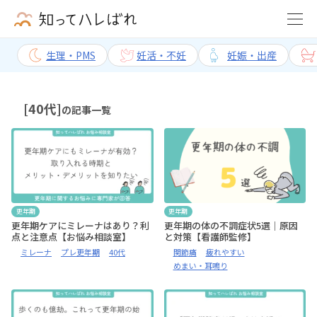
生理・PMS
妊活・不妊
妊娠・出産
[40代]
の記事一覧
更年期
更年期
更年期ケアにミレーナはあり？利
更年期の体の不調症状5選｜原因
点と注意点【お悩み相談室】
と対策【看護師監修】
ミレーナ
プレ更年期
40代
関節痛
疲れやすい
めまい・耳鳴り