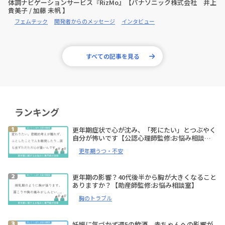
体調ナビゲーションサービス『RizMo』【パナソニック株式会社 井上
貴美子 / 加藤 未帆 】
フェムテック
開発者からのメッセージ
インタビュー
すべての記事を見る
ランキング
更年期症状で心が沈み、「死にたい」とつぶやく
自分が怖いです【公認心理師監修:お悩み相談
室】
更年期うつ・不安
更年期の影響？40代後半から胸が大きくなること
ありますか？【助産師監修:お悩み相談室】
胸のトラブル
妊娠に気づかず週5の飲酒。赤ちゃんへの影響が